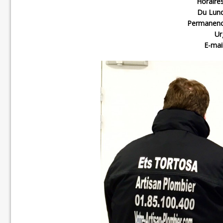
Horaires
Du Lund
Permanence
Ur
E-mai