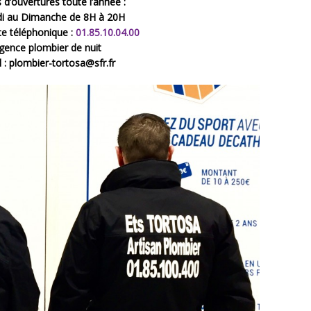
 d’ouvertures toute l’année :
i au Dimanche de 8H à 20H
 téléphonique :
01.85.10.04.00
gence plombier de nuit
l : plombier-tortosa@sfr.fr