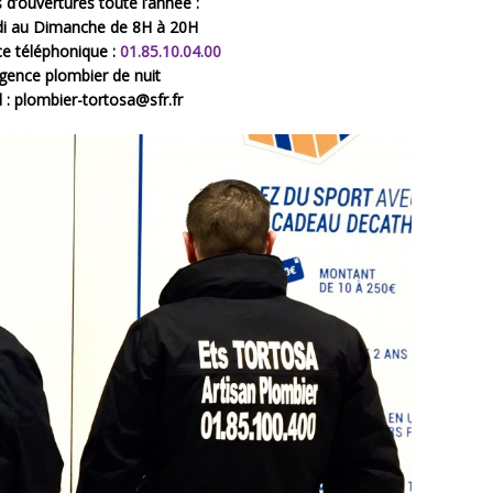
 d’ouvertures toute l’année :
i au Dimanche de 8H à 20H
 téléphonique :
01.85.10.04.00
gence plombier de nuit
l : plombier-tortosa@sfr.fr