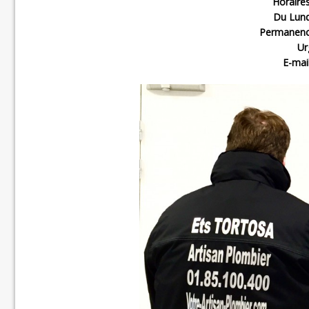
Horaires
Du Lund
Permanence
Ur
E-mai